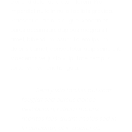
eleifend dolor ut, dictum lorem. Proin
imperdiet nulla in nulla facilisis gravida.
Praesent eu finibus augue. Aenean et
purus accumsan, dapibus magna sit
amet, bibendum ipsum. Lorem ipsum
dolor sit amet, consectetur adipiscing elit.
Maecenas vel justo vulputate, tempus
tortor vel, venenatis ligula.
Sem justo facilisi, pulvinar
feugiat sed cursus donec
vestibulum, rutrum mauris
montes felis, quam metus sed in.
In curabitur, ut in auctor ut,