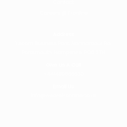
Contact
Careers @ Fronline
Address
1 Acorn Business Park, Northarbour Rd,
Portsmouth, Hampshire, PO6 3TH
Give Us A Call
+441489866630
Email Us
info@wearefrontline.co.uk