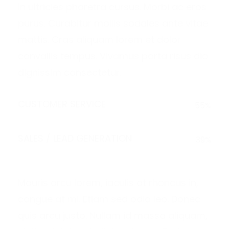
In ultricies pharetra cursus. Morbi ac eros
purus. Curabitur mollis sodales ante vitae
mattis. Cras aliquam lorem et dolor
convallis tempus. Vivamus porta risus dio
dignissim consectetur.
CUSTOMER SERVICE
55%
SALES / LEAD GENERATION
39%
Mauris arcu lorem, iaculis at rhoncus in,
congue at mi. Etiam sed odio leo. Donec
quis arcu justo. Nullam id massa aliquam,